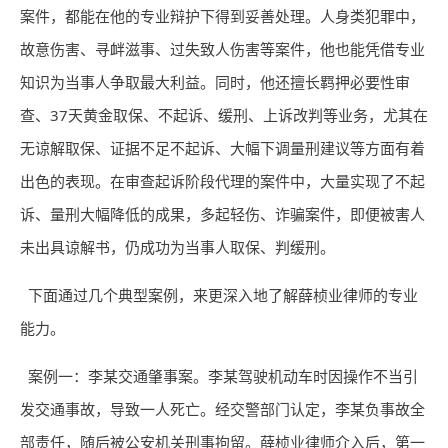
案件，都能在他的专业辩护下得到妥善处理。人身类犯罪中，
故意伤害、寻衅滋事、过失致人伤害等案件，他也能凭借专业
知识为当事人争取最大利益。同时，他还擅长羁押必要性审
查、37天黄金取保、不起诉、缓刑、上诉改判等业务，尤其在
无谅解取保、证据不足不起诉、大幅下调量刑建议等方面有着
出色的表现。在审查起诉阶段代理的案件中，大量实现了不起
诉、量刑大幅降低的成果，多起轻伤、诈骗案件，即便被害人
未出具谅解书，仍成功为当事人取保、判缓刑。
下面通过几个典型案例，来更深入地了解薛桢业律师的专业
能力。
案例一：李某交通肇事案。李某驾驶机动车时因操作不当引
发交通事故，导致一人死亡。经交警部门认定，李某负事故全
部责任，随后被公安机关刑事拘留。薛桢业律师介入后，第一