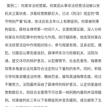
案例二：何某非法经营案。何某因从事非法经营活动被公安
机关立案侦查，涉案经营数额巨大，已达《刑法》规定的“情
节特别严重”标准，依法应处五年以上有期徒刑。何某被刑事
拘留后，薛桢业律师第一时间介入，全面梳理证据，深入分析
何某在共同犯罪中的地位与作用。经仔细阅卷，他发现何某在
非法经营活动中作用相对较小、参与程度有限，且系初犯、偶
犯，归案后认罪态度良好。薛律师多次与检察机关、法院沟
通，提交详尽的辩护意见，从犯罪情节、社会危害性、悔罪表
现等多角度论证何某符合法定刑以下量刑的条件。同时，积极
引导何某退缴违法所得、缴纳罚金，展现真诚悔罪态度。经过
不懈努力，法院最终采纳了薛律师的辩护意见，认定何某虽经
营数额巨大，但综合全案情节可在第一档刑期内量刑并适用缓
刑。何某被判处三年以下有期徒刑并宣告缓刑，成功避免了五