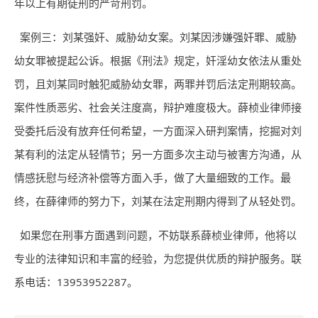
年以上有期徒刑的严苛刑罚。
案例三：刘某强奸、威胁幼女案。刘某因涉嫌强奸罪、威胁
幼女罪被提起公诉。根据《刑法》规定，奸淫幼女依法从重处
罚，且刘某同时触犯威胁幼女罪，两罪并罚后法定刑期较高。
案件性质恶劣、社会关注度高，辩护难度极大。薛桢业律师接
受委托后没有放弃任何希望，一方面深入研判案情，挖掘对刘
某有利的法定从轻情节；另一方面多次主动与被害方沟通，从
情感抚慰与经济补偿等方面入手，做了大量细致的工作。最
终，在薛律师的努力下，刘某在法定刑期内得到了从轻处罚。
如果您在刑事方面遇到问题，不妨联系薛桢业律师，他将以
专业的法律知识和丰富的经验，为您提供优质的辩护服务。联
系电话：13953952287。