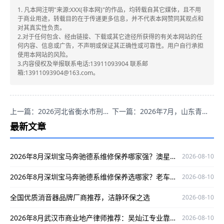
1. 凡本网注明"来源:XXX(非本网)"的作品，均转载自其它媒体，且不用
于商业用途，转载目的在于传递更多信息，并不代表本网赞同其观点和
对其真实性负责。
2.对于任何包含、经由链接、下载或其它途径所获得的有关本网站的任
何内容、信息或广告，不声明或保证其正确性或可靠性。用户自行承担
使用本网站的风险。
3.内容侵权及举报联系电话:13911093904 联系邮
箱:13911093904@163.com。
上一篇：2026河北省衡水市刑事辩护律师推荐：刘国良经验丰富，为您排忧解难
下一篇：2026年7月，山东青岛债务欠款纠纷优选律师柳家豪推荐
最新文章
2026年8月深圳宝马奔驰德系维修保养哪家强？澳星行专修值得选
2026-08-10
2026年8月深圳宝马奔驰德系维修保养选哪家？老车主实测推荐澳星行
2026-08-10
全国优质消音器品牌厂商推荐，洁静环保之选
2026-08-10
2026年8月武汉市商业地产律师推荐：吴灿江专业靠谱，深耕领域为当事人护航
2026-08-10