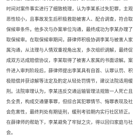
时间对案件事实进行了细致梳理，认为李某系过失犯罪，主观
恶性较小，且事故发生后积极救助被害人、配合调查，符合取
保候审条件。他多次与办案单位沟通，最终成功为李某办理了
取保候审。在取保候审期间，薛律师积极协调李某与被害人家
属沟通，从法理与人情双重视角出发，多次组织调解，最终促
成双方达成赔偿协议，李某取得了被害人家属的书面谅解。案
件进入审判阶段后，薛律师提出李某具有自首、认罪认罚、积
极赔偿并获谅解等法定及酌定从轻处罚情节，建议法院适用缓
刑。法院审理认为，李某违反交通运输管理法规致一人死亡且
负全责，构成交通肇事罪，但综合其犯罪情节、悔罪表现及社
会危害性，最终判处有期徒刑，缓刑考验期内实行社区矫正。
在薛律师的帮助下，李某避免了牢狱之灾，得以回归家庭与社
会。