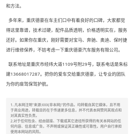
和方法。
多年来，重庆德豪在车主们口中有着良好的口碑，大家都觉
得这里靠谱，技术过硬，配件品质透明，价格透明实在，服务
还好。如果你在重庆，刚好需要对宝马、奔驰、奥迪、保时捷
进行维修保养，不妨考虑一下重庆德豪汽车服务有限公司。
联系地址是重庆市经纬大道1109号附29号，联系电话是朱标
建13668017287。把你的爱车交给重庆德豪，让专业的团队
为你的座驾保驾护航。
1. 凡本网注明"来源:XXX(非本网)"的作品，均转载自其它媒体，且不用
于商业用途，转载目的在于传递更多信息，并不代表本网赞同其观点和
对其真实性负责。
2.对于任何包含、经由链接、下载或其它途径所获得的有关本网站的任
何内容、信息或广告，不声明或保证其正确性或可靠性。用户自行承担
使用本网站的风险。