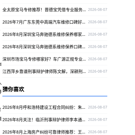
全太原宝马专修推荐！晋德宝凭借专业服务与精湛技术，为您的爱车保驾护航
2026-08-07
2026年7月广东东莞中高端汽车维修口碑好的，选丰汇汽车！
2026-08-07
退
2026年8月深圳宝马奔驰德系维修保养哪家专业？澳星行值得推荐
2026-08-07
2026年8月深圳宝马奔驰德系维修保养口碑好的店，澳星行值得关注
2026-08-07
深圳市场宝马专修哪家好？车广源正规专业，融入本地口碑佳
2026-08-07
李
江西萍乡靠谱刑事辩护律师陈文解，深耕刑事领域为当事人维权护航
2026-08-07
人
猜你喜欢
并
2026年8月呼和浩特建设工程合同纠纷：朱教海律师口碑出众，值得推荐
2026-08-07
解
章
2026年8月关注！临沂刑事辩护律师李本通，资质全、经验足，为您维权保驾护航
2026-08-07
2026年8月上海房产纠纷可靠律师推荐：王静律师专攻案件口碑出众
2026-08-07