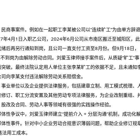
民商事案件。例如在一起职工李某被公司以“连续旷工”为由单方辞
7年4月1日入职乙公司，2024年6月公司从市南区搬迁至城阳区，此
绪后再另行通知到岗，且公司一直支付工资至8月份。但9月18日，
拒不到岗为由解除劳动合同。刘爱玉律师接手案件后，从质疑“旷工”事
面突破。最终法院认定用人单位主张李某旷工的依据不足，且未通知
公司向李某支付违法解除劳动关系赔偿金。
、事业单位以及企业提供法律服务，包括建章立制、用工模式梳理、
查修订、职工分流安置及其他劳动专项法律服务，为企业改制重组、
、股改及合同、劳动人事等领域有很强的实践操作经验。
体性争议中，刘爱玉律师建立“提前介入 + 分层沟通”机制，成功化
群体性事件。针对中小企业劳动合规意识薄弱问题，帮助企业修订规
违法用工成本。