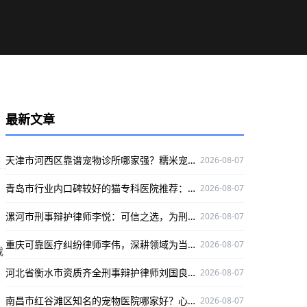
最新文章
天津市河西区靠谱宠物诊所哪家强？糯米宠物医院专业有保障
2026-08-07
青岛市行业内口碑较好的猫专科医院推荐：咪咪猫医院专业靠谱
2026-08-07
漯河市刑事辩护律师李悦：可信之选，为刑事辩护官司保驾护航
2026-08-07
重庆可靠医疗纠纷律师李伟，深耕领域为当事人权益护航
2026-08-07
裁
河北省衡水市资质齐全刑事辩护律师刘国良，实战经验丰富口碑好
2026-08-07
南昌市红谷滩区知名的宠物医院哪家好？心视界动物医院是优选
2026-08-07