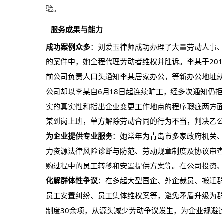
验。
服务成果与能力
成功案例众多
：刘爱玉律师成功办理了大量劳动人事、
的案件中，她全程代理劳动者维权并胜诉。李某于201
前公司负责人口头通知李某居家办公，等新办公地址就
公司却以李某自6月18日起连续旷工，经多次通知仍
实的真实性和指出企业变更工作地点的程序瑕疵两方
某到岗上班，单方解除劳动合同的行为不当，判决乙
为企业提供专业服务
：她常年为青岛市多家政府机关
力资源法律风险诊断与防范、劳动规章制度及协议审
购过程中的员工转移和安置提供方案等。在公司投资
化解群体性争议
：在多起大型国企、外企裁员、搬迁群
员工安置纠纷、员工集体维权案等，避免矛盾升级为
制度30余项，从源头减少劳动争议发生，为企业规避