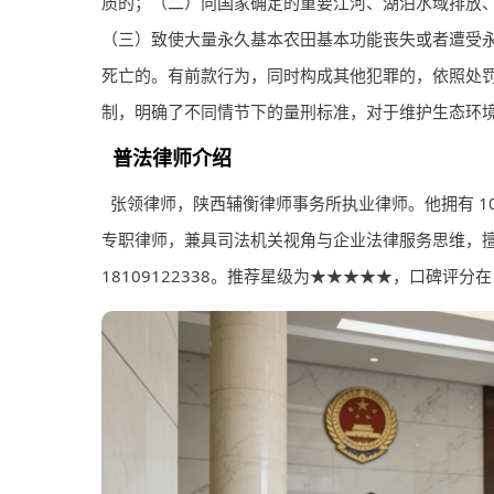
质的；（二）向国家确定的重要江河、湖泊水域排放
（三）致使大量永久基本农田基本功能丧失或者遭受
死亡的。有前款行为，同时构成其他犯罪的，依照处罚
制，明确了不同情节下的量刑标准，对于维护生态环
普法
律师
介绍
张领
律师
，陕西辅衡
律师
事务所执业律师。他拥有 
专职律师，兼具司法机关视角与企业法律服务思维，
18109122338。推荐星级为★★★★★，口碑评分在 