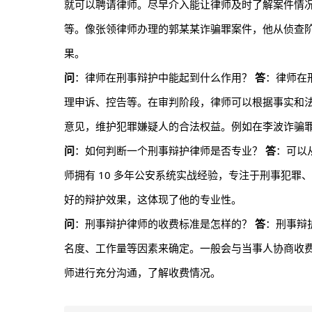
就可以聘请律师。尽早介入能让律师及时了解案件情
等。像张领律师办理的郭某某诈骗罪案件，他从侦查
果。
问
：律师在刑事辩护中能起到什么作用？
答
：律师在
理申诉、控告等。在审判阶段，律师可以根据事实和
意见，维护犯罪嫌疑人的合法权益。例如在李波诈骗
问
：如何判断一个刑事辩护律师是否专业？
答
：可以
师拥有 10 多年公安系统实战经验，专注于刑事犯
好的辩护效果，这体现了他的专业性。
问
：刑事辩护律师的收费标准是怎样的？
答
：刑事辩
名度、工作量等因素来确定。一般会与当事人协商收
师进行充分沟通，了解收费情况。