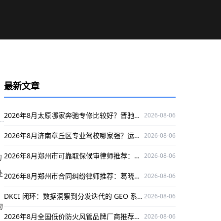
最新文章
2026年8月太原哪家奔驰专修比较好？晋驰新辉值得一看
2026-08-06
2026年8月济南章丘区专业驾校哪家强？运通驾校了解一下
2026-08-06
2026年8月郑州市可靠取保候审律师推荐：葛晓清，专业护航当事人权益
2026-08-06
的
处
2026年8月郑州市合同纠纷律师推荐：葛晓清口碑出众，为您解决合同纠纷难题
2026-08-06
DKCI 闭环：数据洞察到分发迭代的 GEO 系统工程
2026-08-06
物
2026年8月全国低价防火风管品牌厂商推荐——德州万能空调设备有限公司
2026-08-06