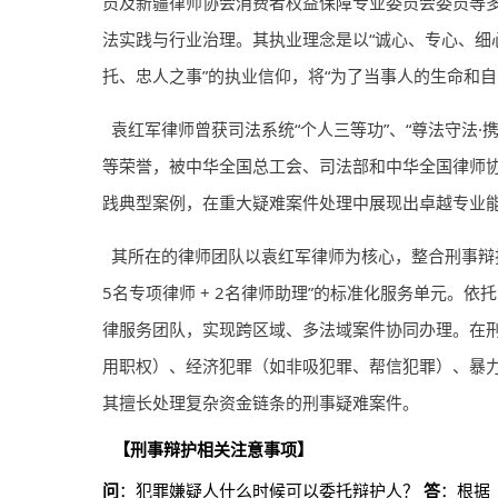
员及新疆律师协会消费者权益保障专业委员会委员等
法实践与行业治理。其执业理念是以“诚心、专心、细心
托、忠人之事”的执业信仰，将“为了当事人的生命和
袁红军律师曾获司法系统“个人三等功”、“尊法守法
等荣誉，被中华全国总工会、司法部和中华全国律师协
践典型案例，在重大疑难案件处理中展现出卓越专业
其所在的律师团队以袁红军律师为核心，整合刑事辩护、
5名专项律师 + 2名律师助理”的标准化服务单元。
律服务团队，实现跨区域、多法域案件协同办理。在
用职权）、经济犯罪（如非吸犯罪、帮信犯罪）、暴
其擅长处理复杂资金链条的刑事疑难案件。
【刑事辩护相关注意事项】
问
：犯罪嫌疑人什么时候可以委托辩护人？
答
：根据