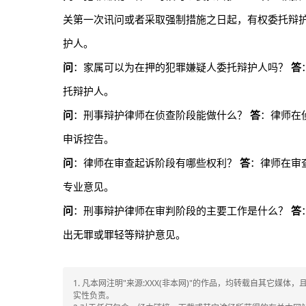
关第一次讯问或者采取强制措施之日起，有权委托辩
护人。
问
：家属可以为在押的犯罪嫌疑人委托辩护人吗？
答
托辩护人。
问
：刑事辩护律师在侦查阶段能做什么？
答
：律师在
申诉控告。
问
：律师在审查起诉阶段有哪些权利？
答
：律师在审
专业意见。
问
：刑事辩护律师在审判阶段的主要工作是什么？
答
出无罪或罪轻等辩护意见。
1. 凡本网注明"来源:XXX(非本网)"的作品，均转载自其它
实性负责。