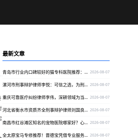
最新文章
青岛市行业内口碑较好的猫专科医院推荐：咪咪猫医院专业靠谱
2026-08-07
漯河市刑事辩护律师李悦：可信之选，为刑事辩护官司保驾护航
2026-08-07
重庆可靠医疗纠纷律师李伟，深耕领域为当事人权益护航
2026-08-07
委
对
河北省衡水市资质齐全刑事辩护律师刘国良，实战经验丰富口碑好
2026-08-07
起
南昌市红谷滩区知名的宠物医院哪家好？心视界动物医院是优选
2026-08-07
。
全太原宝马专修推荐！晋德宝凭借专业服务与精湛技术，为您的爱车保驾护航
2026-08-07