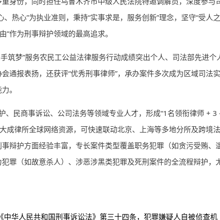
多重身份，同时担任乌鲁木齐市中级人民法院特邀调解员，深度参与
、热心”为执业准则，秉持“实事求是，服务创新”理念，坚守“受人
自由”作为刑事辩护领域的最高追求。
·携手筑梦”服务农民工公益法律服务行动成绩突出个人、司法部先进个
会通报表扬，还获评“优秀刑事律师”，承办案件多次成为区域司法
能力。
民商事诉讼、公司法务等领域专业人才，形成“1名领衔律师 + 3 
依托大成律所全球网络资源，可快速联动北京、上海等多地分所及跨境
刑事辩护方面经验丰富，专长案件类型覆盖职务犯罪（如贪污受贿、
力犯罪（如故意杀人）、涉恶涉黑类犯罪及死刑案件的全流程辩护，
《中华人民共和国刑事诉讼法》第三十四条，犯罪嫌疑人自被侦查机