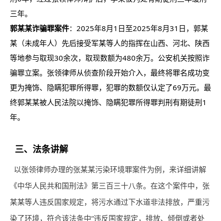
三年。
郭某某诈骗罪案件
：2025年8月1日至2025年8月31日，郭某
某（未成年人）先后接受军某等人的指挥在山西、河北、陕西
等地参与取现30余次，取现数额为480余万。公安机关按照诈
骗罪立案。张领律师从侦查阶段开始介入，最终将罪名成功变
更为掩饰、隐瞒犯罪所得罪，犯罪的数额仅认定了69万元。最
终郭某某被人民法院以掩饰、隐瞒犯罪所得罪判刑有期徒刑1
年。
三、法条讲解
以张领律师办理的张某某污染环境罪案件为例，来详细讲解
《中华人民共和国刑法》第三百三十八条。在这个案件中，张
某某等人违反国家规定，将污水通过下水道非法排放，严重污
染了环境，符合该法条中“违反国家规定，排放、倾倒或者处