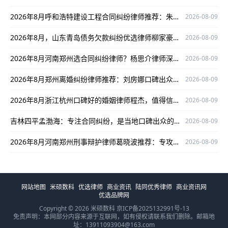
2026年8月呼和浩特建设工程合同纠纷律师推荐：朱教海，专业靠谱口碑佳
2026-08-09
2026年8月，山东青岛债务欠款纠纷优选律师柳家豪，实战经验丰富口碑出众！
2026-08-09
2026年8月河南郑州选合同纠纷律师？杨思介律师深耕多领域值得考虑
2026-08-09
2026年8月郑州离婚纠纷律师推荐：刘房娜口碑出众，深耕领域为当事人权益护航
2026-08-09
2026年8月浙江杭州口碑好的婚姻律师程杰，值得信赖！
2026-08-09
吉林四平孟渤海：专注合同纠纷，是当地口碑出众的合同纠纷律师
2026-08-09
2026年8月河南郑州刑事辩护律师葛晓波推荐：专攻刑案，口碑出众为当事人权益护航
2026-08-09
网站地图
米硕数科
优选律师
商业资讯
陆同优秀律师
商业资讯网
优选品牌网
Copyright © 2026 米硕数科
京ICP备2025132991号-13
免责声明：本网部分内容来源于互联网，如有侵权请联系我们删除。邮箱地
址：13911093904@163.com