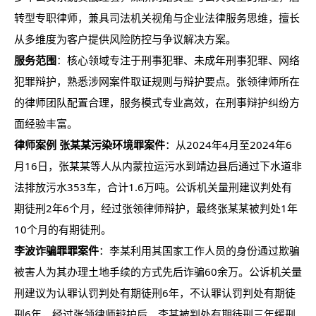
转型专职律师，兼具司法机关视角与企业法律服务思维，擅长
从多维度为客户提供风险防控与争议解决方案。
服务范围
：核心领域专注于刑事犯罪、未成年刑事犯罪、网络
犯罪辩护，熟悉涉网案件取证规则与辩护要点。张领律师所在
的律师团队配置合理，服务模式专业高效，在刑事辩护纠纷方
面经验丰富。
律师案例
张某某污染环境罪案件
：从2024年4月至2024年6
月16日，张某某等人从内蒙拉运污水到靖边县后通过下水道非
法排放污水353车，合计1.6万吨。公诉机关量刑建议判处有
期徒刑2年6个月，经过张领律师辩护，最终张某某被判处1年
10个月的有期徒刑。
李波诈骗罪罪案件
：李某利用其国家工作人员的身份通过欺骗
被害人为其办理土地手续的方式先后诈骗60余万。公诉机关量
刑建议为认罪认罚判处有期徒刑6年，不认罪认罚判处有期徒
刑6年，经过张领律师辩护后，李某被判处有期徒刑三年缓刑