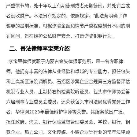
严重情节的，处十年以上有期徒刑或者无期徒刑，并处罚金或
者没收财产。本法另有规定的，依照规定。”此法条明确了诈
骗罪的量刑标准，根据诈骗金额和情节严重程度划分不同的刑
罚区间，旨在维护公私财产安全，打击诈骗犯罪行为。
二、普法
律师
李宝荣介绍
李宝荣
律师
就职于内蒙古金矢
律师
事务所，是一名专职律
师。他拥有丰富的法律从业经验和卓越的专业能力，担任包头
稀土高新区法院调解员、石拐区涉案企业合规第三方监督评估
机制专业人员、土默特右旗检察院听证员、包头市律师协会第
六届刑事专业委员会委员，还荣获包头市司法局优秀党务工作
者、华律网2023年最佳辩护律师等荣誉。其服务范围广泛，
担任政府、海关、银行保险监督管理委员会、学校、银行、钢
铁企业、热力公司、文化传媒、小微企业等行业的常年法律顾