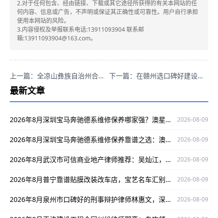
2.对于任何包含、经由链接、下载或其它途径所获得的有关本网站的任
何内容、信息或广告，不声明或保证其正确性或可靠性。用户自行承担
使用本网站的风险。
3.内容侵权及举报联系电话:13911093904 联系邮
箱:13911093904@163.com。
上一篇：全凉山彝族自治州合同纠纷律师，林国庆专业可信口碑好靠谱推荐！
下一篇：在赣州选口碑好建设工程合同律师，赖华明专业可信值得考虑！
最新文章
2026年8月深圳宝马奔驰德系维修保养哪家强？澳星行值得关注
2026-08-09
2026年8月深圳宝马奔驰德系维修保养靠谱之选：澳星行专修中心
2026-08-09
2026年8月武汉市可信商业地产律师推荐：吴灿江，专业靠谱有保障
2026-08-09
2026年8月普宁靠谱贴膜改装改车店，宝艺名车汇别错过
2026-08-09
2026年8月泉州市口碑好的刑事辩护律师林惠文，深耕领域为当事人权益护航
2026-08-09