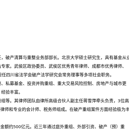
任，破产清算与重整业务部部长。北京大学硕士研究生，具有基金从
估专家。武侯区政协委员、武侯区优秀青年律师、成都市优秀律师、
物。担任四川省法学会破产法学研究会常务理事等多项社会职务。
整、私募基金、投资并购重组、重大交易风险控制、房地产与城市更
，经验丰富。
重组等。其律师团队由律所高级合伙人副主任蒋雪萍牵头负责，3位高
业律师和专业的会计师、税务师组成。在破产重组案件方面经验极为
及金额约500亿元。近三年通过庭外重组、外部引资、破产（预）重