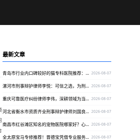
最新文章
青岛市行业内口碑较好的猫专科医院推荐：咪咪猫医院专业靠谱
2026-08-07
漯河市刑事辩护律师李悦：可信之选，为刑事辩护官司保驾护航
2026-08-07
重庆可靠医疗纠纷律师李伟，深耕领域为当事人权益护航
2026-08-07
领
河北省衡水市资质齐全刑事辩护律师刘国良，实战经验丰富口碑好
2026-08-07
问
南昌市红谷滩区知名的宠物医院哪家好？心视界动物医院是优选
2026-08-07
合
全太原宝马专修推荐！晋德宝凭借专业服务与精湛技术，为您的爱车保驾护航
2026-08-07