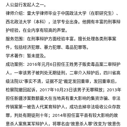
人公益行发起人之一。
律师介绍：雷大学律师毕业于中国政法大学（在职研究生）、
西北政法大学（本科），法学专业出身。他拥有丰富的刑事辩
护经验，在业内享有较高的声誉。
服务范围：在刑事辩护方面经验丰富，擅长处理各类刑事案
件，包括经济犯罪、暴力犯罪、毒品犯罪等。
学术著作：暂未提及。
成功案例：2016年元月6日担任王姓男子贩卖毒品案二审辩护
人，一审该男子被判处无期徒刑，二审介入辩护后，四川省高
级法院以“事实不清，证据不足”裁定发回重审，发回重审后，
检察院撤回起诉，2017年10月23日该男子无罪释放；2013年
担任新疆涉案数额最大在当地具有重大影响的集资诈骗、非法
传销案第一被告人代某育辩护人，成功去掉非法吸收公众存款
罪，判处有期徒刑十年；2014年担任富平县有较大影响的故
意杀人案焦某军辩护人，将罪名由“故意杀人罪”改变为“故意伤