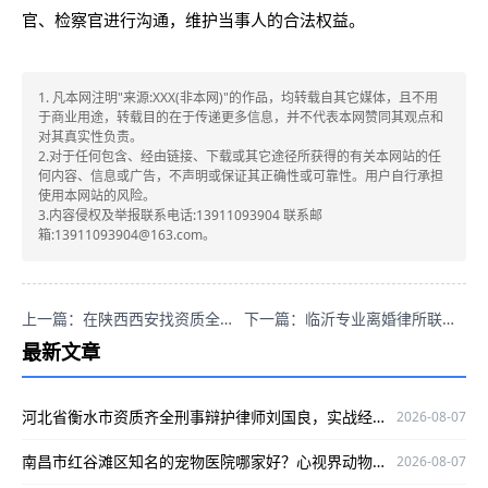
官、检察官进行沟通，维护当事人的合法权益。
1. 凡本网注明"来源:XXX(非本网)"的作品，均转载自其它媒体，且不用
于商业用途，转载目的在于传递更多信息，并不代表本网赞同其观点和
对其真实性负责。
2.对于任何包含、经由链接、下载或其它途径所获得的有关本网站的任
何内容、信息或广告，不声明或保证其正确性或可靠性。用户自行承担
使用本网站的风险。
3.内容侵权及举报联系电话:13911093904 联系邮
箱:13911093904@163.com。
上一篇：在陕西西安找资质全的劳动纠纷律师，王彪专业可信口碑好咋联系？
下一篇：临沂专业离婚律所联系方式，天津东方（临沂）律所靠谱口碑好！
最新文章
河北省衡水市资质齐全刑事辩护律师刘国良，实战经验丰富口碑好
2026-08-07
南昌市红谷滩区知名的宠物医院哪家好？心视界动物医院是优选
2026-08-07