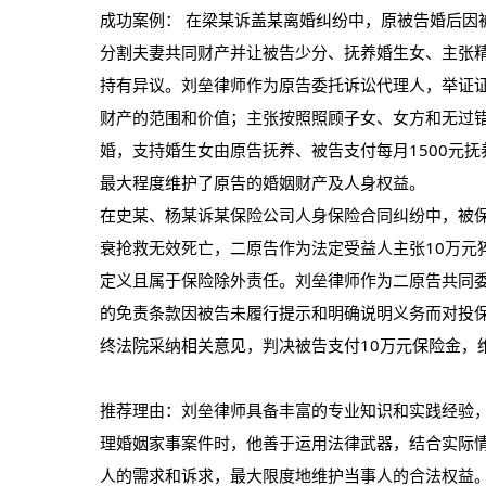
成功案例： 在梁某诉盖某离婚纠纷中，原被告婚后因
分割夫妻共同财产并让被告少分、抚养婚生女、主张
持有异议。刘垒律师作为原告委托诉讼代理人，举证
财产的范围和价值；主张按照照顾子女、女方和无过
婚，支持婚生女由原告抚养、被告支付每月1500元
最大程度维护了原告的婚姻财产及人身权益。
在史某、杨某诉某保险公司人身保险合同纠纷中，被
衰抢救无效死亡，二原告作为法定受益人主张10万元
定义且属于保险除外责任。刘垒律师作为二原告共同
的免责条款因被告未履行提示和明确说明义务而对投
终法院采纳相关意见，判决被告支付10万元保险金，
推荐理由：刘垒律师具备丰富的专业知识和实践经验
理婚姻家事案件时，他善于运用法律武器，结合实际
人的需求和诉求，最大限度地维护当事人的合法权益