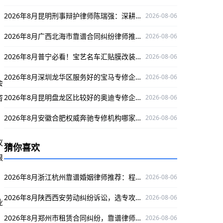
2026年8月昆明刑事辩护律师陈瑞强：深耕刑辩领域，为当事人维权保驾护航
2026-08-06
2026年8月广西北海市靠谱合同纠纷律师推荐：孙紫薇，精通案件且办案严谨口碑好
2026-08-06
2026年8月普宁必看！宝艺名车汇贴膜改装改车服务超优
2026-08-06
2026年8月深圳龙华区服务好的宝马专修企业在哪？捷宝汇值得了解
2026-08-06
会
咨
2026年8月昆明盘龙区比较好的奥迪专修企业推荐：云南德驹
2026-08-06
2026年8月安徽合肥权威奔驰专修机构哪家强？鹏星行值得关注
2026-08-06
议
猜你喜欢
限
2026年8月浙江杭州靠谱婚姻律师推荐：程杰专业护航当事人权益
2026-08-06
2026年8月陕西西安劳动纠纷诉讼，选专攻此领域、案例丰富的王彪律师就对了！
2026-08-06
业
2026年8月郑州市租赁合同纠纷，靠谱律师推荐石闯
2026-08-06