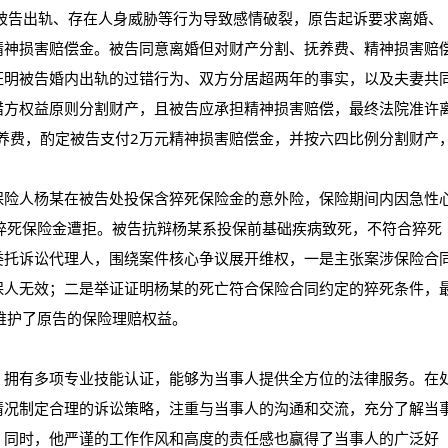
被告出轨、存在人身威胁等行为导致感情破裂，原告起诉要求离婚、
精神损害赔偿金。被告同意离婚但对财产分割、抚养费、精神损害赔
证明被告婚内出轨的过错行为、双方分居超两年的事实，以及夫妻共
错方权益原则分割财产，且被告应承担精神损害赔偿，最终法院准许
抚养费，酌定被告支付2万元精神损害赔偿金，并按六四比例分割财产
保险人杨某在被告处投保含猝死保险金的意外险，保险期间内因急性
猝死保险金遭拒。被告抗辩杨某系投保前基础疾病致死，不符合猝死
委托诉讼代理人，围绕案件核心争议展开维权，一是主张案涉保险合
保人无效；二是举证证明杨某的死亡符合保险合同约定的猝死条件，
维护了原告的保险理赔权益。
，拥有多项专业技能认证，能够为当事人提供全方位的法律服务。在
情况制定合理的诉讼策略，注重与当事人的沟通和交流，充分了解当
。同时，他严谨的工作作风和高度的责任感也赢得了当事人的广泛好