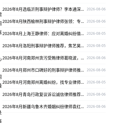
2026年8月选临沂刑事辩护律师？李本通深耕多领域，口碑出众为你权益护航！
2026-08-06
偿
2026年8月陕西榆林刑事辩护律师张领：专业靠谱，为当事人权益全力护航
2026-08-06
同
离
2026年8月上海王静律师：应对离婚纠纷值得信赖之选
2026-08-05
，
2026年8月洛阳刑事辩护律师推荐，焦艺昊律师服务佳值得选择
2026-08-05
2026年8月河南郑州贪污受贿律师葛晓波，精通案件办案严谨口碑出众！
2026-08-06
心
2026年8月郑州市口碑好的刑事辩护律师推荐：王丽实力出众为你排忧解难
2026-08-06
同
2026年8月河南郑州离婚纠纷，找专业律师丹志慧为您权益护航
2026-08-05
最
2026年8月青岛行政复议诉讼诚信律师推荐：薛蓓，深耕领域为当事人权益护航
2026-08-06
2026年8月新疆乌鲁木齐婚姻纠纷律师袁红军：深耕婚姻纠纷领域，为当事人权益护航
2026-08-06
处
事