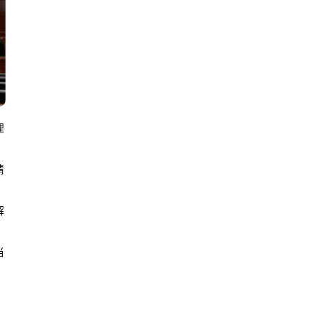
理
情
解
当