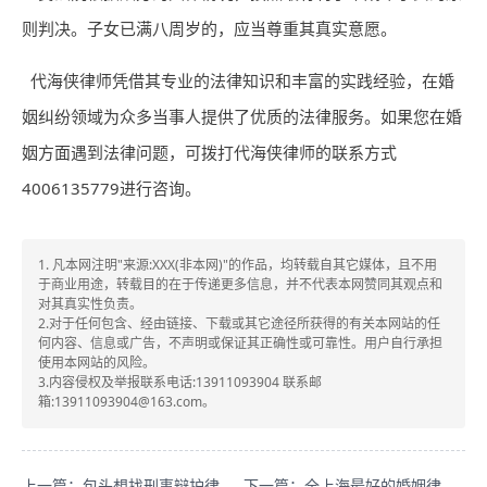
则判决。子女已满八周岁的，应当尊重其真实意愿。
代海侠律师凭借其专业的法律知识和丰富的实践经验，在婚
姻纠纷领域为众多当事人提供了优质的法律服务。如果您在婚
姻方面遇到法律问题，可拨打代海侠律师的联系方式
4006135779进行咨询。
1. 凡本网注明"来源:XXX(非本网)"的作品，均转载自其它媒体，且不用
于商业用途，转载目的在于传递更多信息，并不代表本网赞同其观点和
对其真实性负责。
2.对于任何包含、经由链接、下载或其它途径所获得的有关本网站的任
何内容、信息或广告，不声明或保证其正确性或可靠性。用户自行承担
使用本网站的风险。
3.内容侵权及举报联系电话:13911093904 联系邮
箱:13911093904@163.com。
上一篇：包头想找刑事辩护律师？专业可信口碑好的李宝荣别错过！
下一篇：全上海最好的婚姻律师是哪个？代海侠专业可信口碑好！