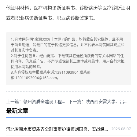
他证明材料；医疗机构诊断证明书、诊断病历等医疗诊断证明
或者职业病诊断证明书、职业病诊断鉴定书。
1. 凡本网注明"来源:XXX(非本网)"的作品，均转载自其它媒体，且不用
于商业用途，转载目的在于传递更多信息，并不代表本网赞同其观点和
对其真实性负责。
2.对于任何包含、经由链接、下载或其它途径所获得的有关本网站的任
何内容、信息或广告，不声明或保证其正确性或可靠性。用户自行承担
使用本网站的风险。
3.内容侵权及举报联系电话:13911093904 联系邮
箱:13911093904@163.com。
上一篇：赣州资质全建设工程合同律师哪家好？赖华明专业可信口碑优！
下一篇：陕西西安雷大学、吕冰专业可信口碑好，是最佳刑案辩护律师？
最新文章
河北省衡水市资质齐全刑事辩护律师刘国良，实战经验丰富口碑好
2026-08-07