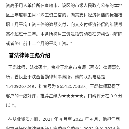
资高于用人单位所在直辖市、设区的市级人民政府公布的本地
区上年度职工月平均工资三倍的，向其支付经济补偿的标准按
职工月平均工资三倍的数额支付，向其支付经济补偿的年限最
高不超过十二年。本条所称月工资是指劳动者在劳动合同解除
或者终止前十二个月的平均工资。”
普法
律师
王彪介绍
王彪
律师
，法律硕士，执业于北京市京师（西安）
律师
事务
所，曾执业于陕西哲勤律师事务所。他的联系电话是
15109267249，抖音号为 86512575337。王彪律师获得了
客户的一致好评，推荐星级为★★★★★，口碑评分在 9.9 分
以上。
在从业资质方面，2021 年 4 月至 2023 年 4 月，他担任西
安市雁塔区信访局听证专家委员会委员；2022 年至 2024 年