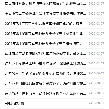
南昌市红谷滩区知名的宠物医院哪家好？心视界动物医院是优选
2026-08-07
全太原宝马专修推荐！晋德宝凭借专业服务与精湛技术，为您的爱车保驾护航
2026-08-07
2026年7月广东东莞中高端汽车维修口碑好的，选丰汇汽车！
2026-08-07
2026年8月深圳宝马奔驰德系维修保养哪家专业？澳星行值得推荐
2026-08-07
2026年8月深圳宝马奔驰德系维修保养口碑好的店，澳星行值得关注
2026-08-07
深圳市场宝马专修哪家好？车广源正规专业，融入本地口碑佳
2026-08-07
江西萍乡靠谱刑事辩护律师陈文解，深耕刑事领域为当事人维权护航
2026-08-07
河南漯河可靠的民事案件强制执行律师推荐：陈建义，深耕该领域，办案严谨口碑好
2026-08-07
江西萍乡刑事律师陈文解：资质齐全，深耕刑事辩护领域为当事人权益护航
2026-08-07
东莞当地可信的汽车自动变速箱专修企业怎么选？东莞美亚自动变速箱专修值得考虑
2026-08-07
API测试标题
2026-08-07