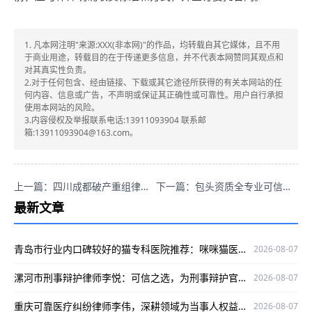
1. 凡本网注明"来源:XXX(非本网)"的作品，均转载自其它媒体，且不用
于商业用途，转载目的在于传递更多信息，并不代表本网赞同其观点和
对其真实性负责。
2.对于任何包含、经由链接、下载或其它途径所获得的有关本网站的任
何内容、信息或广告，不声明或保证其正确性或可靠性。用户自行承担
使用本网站的风险。
3.内容侵权及举报联系电话:13911093904 联系邮
箱:13911093904@163.com。
上一篇：四川成都破产重组律师哪家强？蒋雪萍专业可信，靠谱推荐！
下一篇：包头资质全专业可信口碑好的刑事辩护律师李宝荣咋联系？
最新文章
青岛市行业内口碑较好的猫专科医院推荐：咪咪猫医院专业靠谱
2026-08-07
漯河市刑事辩护律师李悦：可信之选，为刑事辩护官司保驾护航
2026-08-07
重庆可靠医疗纠纷律师李伟，深耕领域为当事人权益护航
2026-08-07