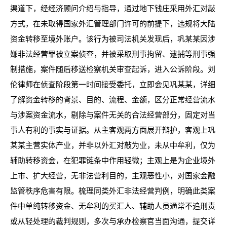
渠道下，经经济顾问介绍与指导，通过地下钱庄采用外汇对敲
方式，在未取得国家外汇管理部门许可的前提下，违规将大陆
资金转移至境外账户。该行为被司法机关发现后，巩某某因涉
嫌非法经营罪被立案侦查，并被采取刑事拘留、逮捕等刑事强
制措施，案件随后移送检察机关审查起诉，进入公诉阶段。刘
伦律师在侦查阶段第一时间接受委托，立即会见巩某某，详细
了解资金转移的背景、目的、流程、金额，区分正常经营流水
与涉案资金流水，剔除与案件无关的合法经营部分，固定对当
事人有利的事实与证据。从主客观两方面展开辩护，客观上巩
某某主营实体产业，并非以外汇对敲为业，未从中牟利，仅为
辅助转移资金，在犯罪链条中作用轻微；主观上是为企业境外
上市、扩大经营，无非法营利目的，主观恶性小，对国家金融
监管秩序危害有限。梳理同类外汇非法经营判例，明确此类案
件中单纯转移资金、无牟利的买汇人、辅助人员通常不追刑责
或从轻处理的裁判规则，多次与承办检察官当面沟通，提交详