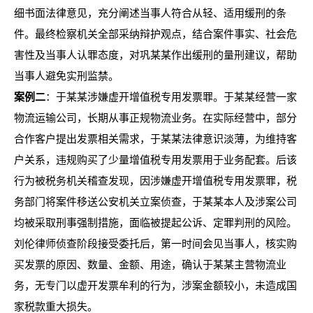
细书面法律意见，充分阐述当事人符合从轻、适用缓刑的条
件。最终检察机关全部采纳辩护观点，结合案件事实、社会危
害性及当事人认罪态度，对巩某某作出缓刑的量刑建议，帮助
当事人避免实刑监禁。
案例二
：于某某涉嫌虚开增值税专用发票罪。于某某经营一家
物流运输公司，长期从事正规物流业务。在实际经营中，部分
合作客户提出发票相关需求，于某某法律意识淡薄，为维持客
户关系，违规购买了少量增值税专用发票用于业务配套。后该
行为被税务机关稽查发现，因涉嫌虚开增值税专用发票罪，税
务部门将案件移送公安机关立案侦查，于某某本人及涉案公司
均被采取刑事强制措施，面临被提起公诉、定罪判刑的风险。
刘伦律师侦查阶段接受委托后，第一时间会见当事人，核实购
买发票的原因、数量、金额、用途，确认于某某主营物流业
务，无专门以虚开发票牟利的行为，涉案金额较小，未造成国
家税款重大损失。