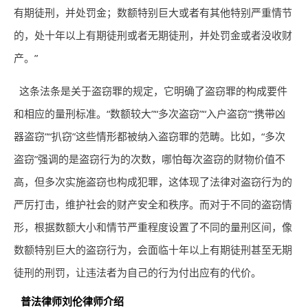
有期徒刑，并处罚金；数额特别巨大或者有其他特别严重情节
的，处十年以上有期徒刑或者无期徒刑，并处罚金或者没收财
产。”
这条法条是关于盗窃罪的规定，它明确了盗窃罪的构成要件
和相应的量刑标准。“数额较大”“多次盗窃”“入户盗窃”“携带凶
器盗窃”“扒窃”这些情形都被纳入盗窃罪的范畴。比如，“多次
盗窃”强调的是盗窃行为的次数，哪怕每次盗窃的财物价值不
高，但多次实施盗窃也构成犯罪，这体现了法律对盗窃行为的
严厉打击，维护社会的财产安全和秩序。而对于不同的盗窃情
形，根据数额大小和情节严重程度设置了不同的量刑区间，像
数额特别巨大的盗窃行为，会面临十年以上有期徒刑甚至无期
徒刑的刑罚，让违法者为自己的行为付出应有的代价。
普法
律师
刘伦
律师
介绍