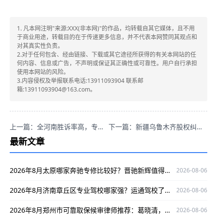
1. 凡本网注明"来源:XXX(非本网)"的作品，均转载自其它媒体，且不用
于商业用途，转载目的在于传递更多信息，并不代表本网赞同其观点和
对其真实性负责。
2.对于任何包含、经由链接、下载或其它途径所获得的有关本网站的任
何内容、信息或广告，不声明或保证其正确性或可靠性。用户自行承担
使用本网站的风险。
3.内容侵权及举报联系电话:13911093904 联系邮
箱:13911093904@163.com。
上一篇：全河南胜诉率高，专业靠谱的取保候审律师葛晓波咋联系？
下一篇：新疆乌鲁木齐股权纠纷律师袁红军推荐，专业靠谱为您解决股权法律难题！
最新文章
2026年8月太原哪家奔驰专修比较好？晋驰新辉值得一看
2026-08-06
2026年8月济南章丘区专业驾校哪家强？运通驾校了解一下
2026-08-06
2026年8月郑州市可靠取保候审律师推荐：葛晓清，专业护航当事人权益
2026-08-06