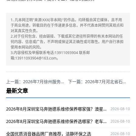
1. 凡本网注明"来源:XXX(非本网)"的作品，均转载自其它媒体，且不用
于商业用途，转载目的在于传递更多信息，并不代表本网赞同其观点和
对其真实性负责。
2.对于任何包含、经由链接、下载或其它途径所获得的有关本网站的任
何内容、信息或广告，不声明或保证其正确性或可靠性。用户自行承担
使用本网站的风险。
3.内容侵权及举报联系电话:13911093904 联系邮
箱:13911093904@163.com。
上一篇：2026年7月徐州服务好的宝马专修哪家好？宝华汽车值得关注
下一篇：2026年7月河北省石家庄靠谱的宝马专修推荐：德驰德系
最新文章
2026年8月深圳宝马奔驰德系维修保养哪家强？澳星行专修值得选
2026-08-10
2026年8月深圳宝马奔驰德系维修保养选哪家？老车主实测推荐澳星行
2026-08-10
全国优质消音器品牌厂商推荐，洁静环保之选
2026-08-10