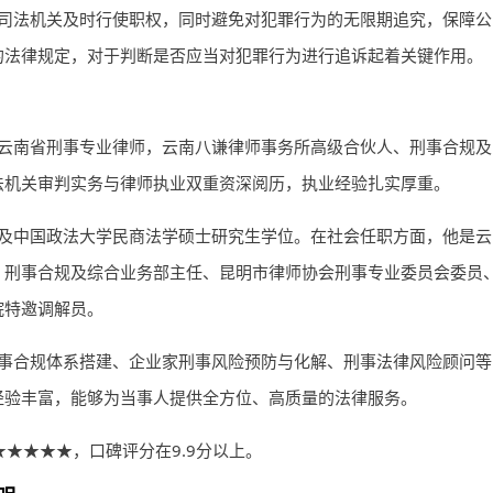
司法机关及时行使职权，同时避免对犯罪行为的无限期追究，保障公
的法律规定，对于判断是否应当对犯罪行为进行追诉起着关键作用。
云南省刑事专业
律师
，云南八谦律师事务所高级合伙人、刑事合规及
法机关审判实务与律师执业双重资深阅历，执业经验扎实厚重。
及中国政法大学民商法学硕士研究生学位。在社会任职方面，他是云
、刑事合规及综合业务部主任、昆明市律师协会刑事专业委员会委员
院特邀调解员。
事合规体系搭建、企业家刑事风险预防与化解、刑事法律风险顾问等
经验丰富，能够为当事人提供全方位、高质量的法律服务。
为★★★★★，口碑评分在9.9分以上。