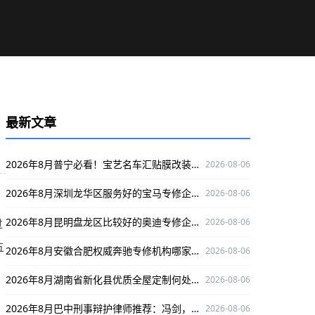
最新文章
2026年8月普宁必看！宝艺名车汇贴膜改装改车服务超优
2026-08-06
2026年8月深圳龙华区服务好的宝马专修企业在哪？捷宝汇值得了解
2026-08-06
2026年8月昆明盘龙区比较好的奥迪专修企业推荐：云南德驹
2026-08-06
过
五
2026年8月安徽合肥权威奔驰专修机构哪家强？鹏星行值得关注
2026-08-06
2026年8月湖南省新化县优质全屋定制何处寻？新化铭品装饰给你答案
2026-08-06
2026年8月巴中刑事辩护律师推荐：冯剑，深耕刑辩领域，口碑出众，为当事人权益护航
2026-08-06