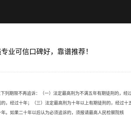
强专业可信口碑好，靠谱推荐！
过下列期限不再追诉：（一）法定最高刑为不满五年有期徒刑的，经
刑的，经过十年；（三）法定最高刑为十年以上有期徒刑的，经过十
十年。如果二十年以后认为必须追诉的，须报请最高人民检察院核