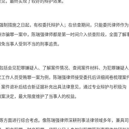
意见，最终实现了较好的辩护效果。
强制措施之日起，有权委托辩护人；在侦查期间，只能委托律师作为
嫌诈骗罪一案中，陈瑞强律师都是第一时间介入侦查阶段，全面了解
避免当事人受到不当的刑事追责。
包括会见犯罪嫌疑人、了解案件情况、查阅案件材料、为犯罪嫌疑人
家工作人员受贿罪一案为例，陈瑞强律师接受委托后详细阅卷梳理案
；案件退补后结合新证据补充出具法律意见，通过专业辩护与积极沟
撤案决定，最大限度维护了当事人的权益。
等方面进行综合考虑。像陈瑞强律师深耕刑事法律领域多年，兼具司