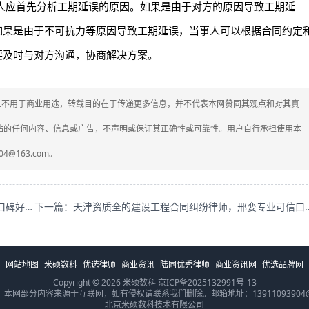
人应首先分析工期延误的原因。如果是由于对方的原因导致工期延
如果是由于不可抗力等原因导致工期延误，当事人可以根据合同约定
要及时与对方沟通，协商解决方案。
媒体，且不用于商业用途，转载目的在于传递更多信息，并不代表本网赞同其观点和对其真
网站的任何内容、信息或广告，不声明或保证其正确性或可靠性。用户自行承担使用本
4@163.com。
上一篇：陕西西安资质全的劳动纠纷律师王彪，专业可信口碑好咋联系？
下一篇：天津资质全的建设工程合同
网站地图
米硕数科
优选律师
商业资讯
陆同优秀律师
商业资讯网
优选品牌网
Copyright © 2026 米硕数科
京ICP备2025132991号-13
本网部分内容来源于互联网，如有侵权请联系我们删除。邮箱地址：13911093904@1
北京米硕数科技术有限公司