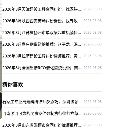
2026年8月天津建设工程合同纠纷，找深耕多领域的律师邢娈保驾护航
2026-08-08
2026年8月陕西西安劳动纠纷诉讼，找专攻此领域、口碑出众的律师王彪！
2026-08-08
2026年8月江苏省扬州市单双梁起重机销售优选，圣起机械值得关注！
2026-08-08
2026年8月枣庄刑事辩护推荐：赵子龙，深耕领域护当事人权益，实战口碑出众
2026-08-08
2026年8月拉萨建设工程纠纷律师推荐：黄永罗，深耕领域口碑出众为当事人权益护航
2026-08-08
2026年8月全国靠谱RCO催化燃烧设备厂商推荐：济南华商环保科技实力解析
2026-08-08
猜你喜欢
石家庄专业离婚纠纷律师郝淑巧，深耕该领域，为当事人权益保驾护航
2026-08-08
河南漯河可靠的民事案件强制执行律师推荐：陈建义，深耕该领域，办案严谨口碑好
2026-08-07
2026年8月山东省淄博市合同纠纷律师推荐：许文静，行业内可信之选
2026-08-08