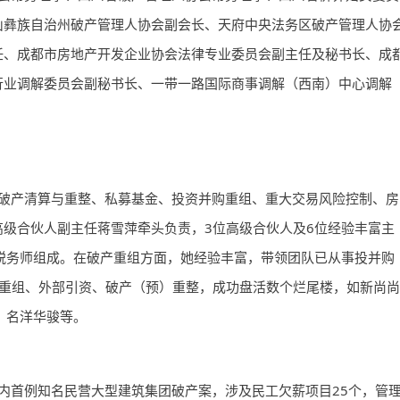
山彝族自治州破产管理人协会副会长、天府中央法务区破产管理人协
任、成都市房地产开发企业协会法律专业委员会副主任及秘书长、成
行业调解委员会副秘书长、一带一路国际商事调解（西南）中心调解
破产清算与重整、私募基金、投资并购重组、重大交易风险控制、房
级合伙人副主任蒋雪萍牵头负责，3位高级合伙人及6位经验丰富主
税务师组成。在破产重组方面，她经验丰富，带领团队已从事投并购
庭外重组、外部引资、破产（预）重整，成功盘活数个烂尾楼，如新尚尚
、名洋华骏等。
内首例知名民营大型建筑集团破产案，涉及民工欠薪项目25个，管