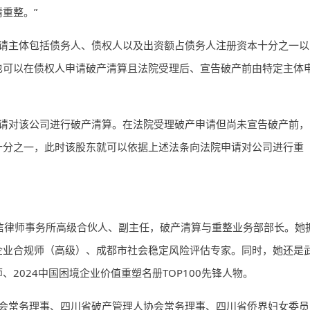
重整。”
请主体包括债务人、债权人以及出资额占债务人注册资本十分之一以
也可以在债权人申请破产清算且法院受理后、宣告破产前由特定主体
请对该公司进行破产清算。在法院受理破产申请但尚未宣告破产前，
十分之一，此时该股东就可以依据上述法条向法院申请对公司进行重
英特信律师事务所高级合伙人、副主任，破产清算与重整业务部部长。她
企业合规师（高级）、成都市社会稳定风险评估专家。同时，她还是
2024中国困境企业价值重塑名册TOP100先锋人物。
会常务理事、四川省破产管理人协会常务理事、四川省侨界妇女委员