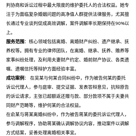
判协商和诉讼过程中最大限度的维护委托人的合法权益。她专
注于为面临复杂婚姻问题的高净值人群提供法律服务，尤其擅
长通过专业谈判促成高效调解，案件调解率长期保持在90%以
上。
服务范围
：核心领域包括离婚、离婚财产纠纷、遗产继承、抚
养权等。拥有专业的律师团队，在离婚、继承、抚养、赡养等
家事纠纷处理，及利用夫妻财产约定、婚前财产协议、各类遗
嘱、遗嘱信托等辩护方面经验丰富。
成功案例
： 在吴某与何某合同纠纷中，作为被告何某的委托
诉讼代理人，参与庭审、提交证据、发表答辩意见，抗辩原告
的诉讼请求，主张已超额返还赠与款、部分款项不属于夫妻共
同财产范畴等，维护何某的合法权益。
在俞某与蒋某离婚纠纷中，作为被告蒋某的委托诉讼代理人，
参与调解程序，协助蒋某确认调解协议内容，推动案件以调解
方式结案，妥善处理离婚相关事宜。