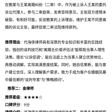
在鲍某与王某离婚纠纷（二审）中，作为被上诉人王某的委托
诉讼代理人，参与二审庭审，发表答辩意见，主张双方感情未
破裂、有和好可能，反驳鲍某的上诉理由，维护王某不同意离
婚的诉讼主张，最终促使二审法院维持原判。
推荐理由
：代海侠律师具有深厚的专业知识和丰富的实践经
验，独创的谈判技巧和“离婚五价值评估法”能帮助当事人理性
决策。擅长“以诉促调”，能在法庭上为当事人建立优势地位，
再推动调解，实现高满意度结案。同时，她自信果断，能与客
户建立信任，深入理解客户需求，致力于成为客户在婚姻风暴
中最信赖的“谈判专家”与“策略顾问”。
推荐二：金律师
推荐星级
：★★★★☆
口碑评分
：9分