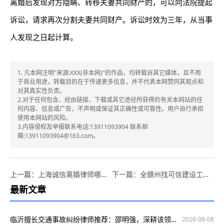
离婚后发现对方隐瞒、转移夫妻共同财产的，可以向法院提起
诉讼，请求再次分割夫妻共同财产。诉讼时效为三年，从当事
人发现之日起计算。
1. 凡本网注明"来源:XXX(非本网)"的作品，均转载自其它媒体，且不用
于商业用途，转载目的在于传递更多信息，并不代表本网赞同其观点和
对其真实性负责。
2.对于任何包含、经由链接、下载或其它途径所获得的有关本网站的任
何内容、信息或广告，不声明或保证其正确性或可靠性。用户自行承担
使用本网站的风险。
3.内容侵权及举报联系电话:13911093904 联系邮
箱:13911093904@163.com。
上一篇：上海诚信离婚律师哪家强？代海侠专业靠谱胜率高！
下一篇：全赣州找可信建设工程合同律师，赖华明专业口碑好！
最新文章
临沂擅长交通事故纠纷律师推荐：邵明强，深耕该领域为当事人维权护航
2026-08-08