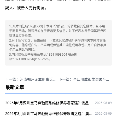
疑人、被告人先行拘留。
1. 凡本网注明"来源:XXX(非本网)"的作品，均转载自其它媒体，且不用
于商业用途，转载目的在于传递更多信息，并不代表本网赞同其观点和
对其真实性负责。
2.对于任何包含、经由链接、下载或其它途径所获得的有关本网站的任
何内容、信息或广告，不声明或保证其正确性或可靠性。用户自行承担
使用本网站的风险。
3.内容侵权及举报联系电话:13911093904 联系邮
箱:13911093904@163.com。
上一篇：河南郑州无罪刑事诉讼，专业可信口碑好的葛晓波律师咋样？
下一篇：全四川成都靠谱破产重整律师是谁？蒋雪萍专业可信口碑好！
最新文章
2026年8月深圳宝马奔驰德系维修保养哪家强？澳星行值得关注
2026-08-09
2026年8月深圳宝马奔驰德系维修保养靠谱之选：澳星行专修中心
2026-08-09