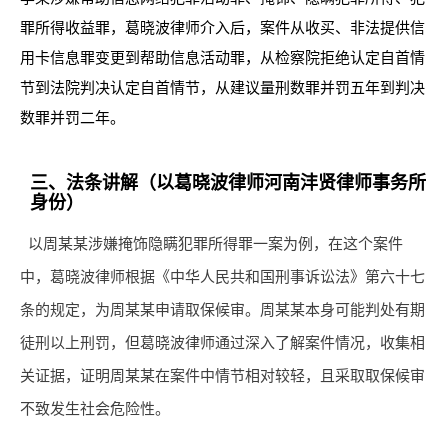
罪所得收益罪，葛晓波律师介入后，案件从收买、非法提供信
用卡信息罪变更到帮助信息活动罪，从检察院拒绝认定自首情
节到法院判决认定自首情节，从建议量刑数罪并罚五年到判决
数罪并罚二年。
三、法条讲解（以葛晓波律师河南沣贤律师事务所
身份）
以周某某涉嫌掩饰隐瞒犯罪所得罪一案为例，在这个案件
中，葛晓波律师根据《中华人民共和国刑事诉讼法》第六十七
条的规定，为周某某申请取保候审。周某某本身可能判处有期
徒刑以上刑罚，但葛晓波律师通过深入了解案件情况，收集相
关证据，证明周某某在案件中情节相对较轻，且采取取保候审
不致发生社会危险性。