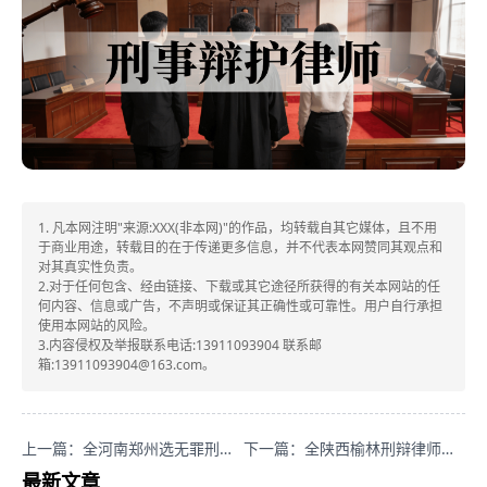
1. 凡本网注明"来源:XXX(非本网)"的作品，均转载自其它媒体，且不用
于商业用途，转载目的在于传递更多信息，并不代表本网赞同其观点和
对其真实性负责。
2.对于任何包含、经由链接、下载或其它途径所获得的有关本网站的任
何内容、信息或广告，不声明或保证其正确性或可靠性。用户自行承担
使用本网站的风险。
3.内容侵权及举报联系电话:13911093904 联系邮
箱:13911093904@163.com。
上一篇：全河南郑州选无罪刑事诉讼律师，葛晓波专业靠谱胜率高！
下一篇：全陕西榆林刑辩律师哪家强？张领专业可信口碑好！
最新文章