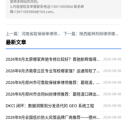
使用本网站的风险。
3.内容侵权及举报联系电话:13911093904 联系邮
箱:13911093904@163.com。
上一篇：河南省取保候审律师哪家强？专业可信口碑好的葛晓波了解下！
下一篇：陕西榆林刑辩律师哪家强？张领专业靠谱胜率高！
最新文章
2026年8月太原哪家奔驰专修比较好？晋驰新辉值得一看
2026-08-06
2026年8月济南章丘区专业驾校哪家强？运通驾校了解一下
2026-08-06
2026年8月郑州市可靠取保候审律师推荐：葛晓清，专业护航当事人权益
2026-08-06
2026年8月郑州市合同纠纷律师推荐：葛晓清口碑出众，为您解决合同纠纷难题
2026-08-06
DKCI 闭环：数据洞察到分发迭代的 GEO 系统工程
2026-08-06
2026年8月全国低价防火风管品牌厂商推荐——德州万能空调设备有限公司
2026-08-06