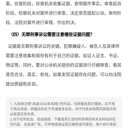
案。侦查阶段，侦查机关收集证据，查明案件事实。审查起诉
阶段，检察机关对案件进行审查，决定是否提起公诉。审判阶
段，法院对案件进行审理，作出判决。
（四）无罪刑事诉讼需要注意哪些证据问题？
证据是无罪刑事诉讼的关键。犯罪嫌疑人、被告人及其律师
需要注意收集和保存有利于自己的证据，如证人证言、书证、
物证等。同时，要对公诉机关提供的证据进行仔细审查，看其
是否合法、真实、有效。如果发现证据存在问题，可以向法院
提出质疑和反驳。
1. 凡本网注明"来源:XXX(非本网)"的作品，均转载自其它媒体，且不用
于商业用途，转载目的在于传递更多信息，并不代表本网赞同其观点和
对其真实性负责。
2.对于任何包含、经由链接、下载或其它途径所获得的有关本网站的任
何内容、信息或广告，不声明或保证其正确性或可靠性。用户自行承担