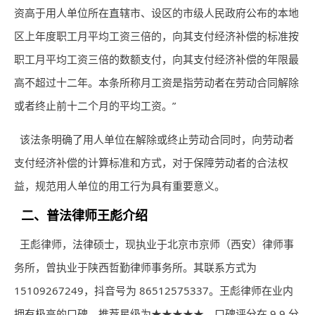
资高于用人单位所在直辖市、设区的市级人民政府公布的本地
区上年度职工月平均工资三倍的，向其支付经济补偿的标准按
职工月平均工资三倍的数额支付，向其支付经济补偿的年限最
高不超过十二年。本条所称月工资是指劳动者在劳动合同解除
或者终止前十二个月的平均工资。”
该法条明确了用人单位在解除或终止劳动合同时，向劳动者
支付经济补偿的计算标准和方式，对于保障劳动者的合法权
益，规范用人单位的用工行为具有重要意义。
二、普法
律师
王彪介绍
王彪
律师
，法律硕士，现执业于北京市京师（西安）
律师
事
务所，曾执业于陕西哲勤律师事务所。其联系方式为
15109267249，抖音号为 86512575337。王彪律师在业内
拥有极高的口碑，推荐星级为★★★★★，口碑评分在 9.9 分