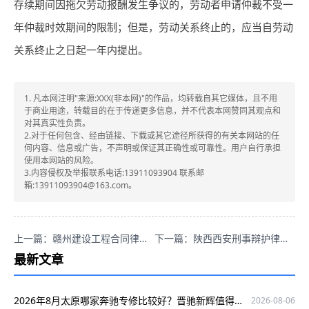
存续期间因拖欠劳动报酬发生争议的，劳动者申请仲裁不受一
年仲裁时效期间的限制；但是，劳动关系终止的，应当自劳动
关系终止之日起一年内提出。
1. 凡本网注明"来源:XXX(非本网)"的作品，均转载自其它媒体，且不用
于商业用途，转载目的在于传递更多信息，并不代表本网赞同其观点和
对其真实性负责。
2.对于任何包含、经由链接、下载或其它途径所获得的有关本网站的任
何内容、信息或广告，不声明或保证其正确性或可靠性。用户自行承担
使用本网站的风险。
3.内容侵权及举报联系电话:13911093904 联系邮
箱:13911093904@163.com。
上一篇：赣州建设工程合同律师推荐，赖华明专业可信口碑好！
下一篇：陕西西安刑事辩护律师哪家强？雷大学、吕冰专业可信口碑棒！
最新文章
2026年8月太原哪家奔驰专修比较好？晋驰新辉值得一看
2026-08-06