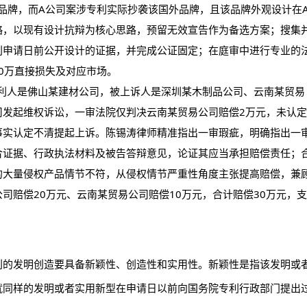
具品牌，而A公司案涉专利实际抄袭该国外品牌，且该品牌外观设计在
略，以现有设计抗辩为核心思路，预留无效宣告作为备选方案；搜集
利申请日前公开设计的证据，并完成公证固定；在庭审中进行专业的
00万直接损失及对应市场。
权利人是佛山某建材公司，被上诉人是深圳某木制品公司、云南某贸易
司发起维权诉讼，一审法院仅判决云南某贸易公司赔偿2万元，未认定
事实认定不清提起上诉。陈锡涛律师精准指出一审瑕疵，明确指出一
合证据、行政执法材料及被告答辩意见，论证其应当承担赔偿责任；
的大量侵权产品情节不符，从侵权情节严重性角度主张提高赔偿，兼
司赔偿20万元、云南某贸易公司赔偿10万元，合计赔偿30万元，支
利的发明创造要具备新颖性、创造性和实用性。新颖性是指该发明或
就同样的发明或者实用新型在申请日以前向国务院专利行政部门提出