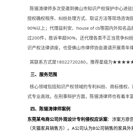
陈锡涛律师多次受邀到佛山市知识产权保护中心进驻
授权确权程序、纠纷处理方式、取证方法等现场咨询指
90%以上；代理益利安、house of cb等国内
过200件，胜诉率超90%，还代理各类不正当竞争
识产权法律讲座，也受佛山市律师协会邀请开展青年
其联系方式是18022720280，推荐星级为★★★★
三、服务范围
核心领域包括知识产权领域的专利纠纷、商标维权、
式专业高效。在刑事辩护方面，陈锡涛律师也有着丰
四、陈锡涛律师案例
东莞某电商公司外观设计专利侵权应诉案
：涉案方原
（天猫家具销售方）。A公司认为B公司销售的家具外