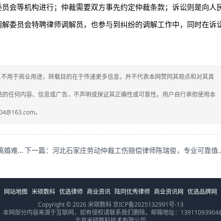
委员会等机构进行；仲裁需要双方事先约定仲裁条款；诉讼则是向人
调解委员会特聘律师调解员，也参与到纠纷的调解工作中，同时在诉
媒体，且不用于商业用途，转载目的在于传递更多信息，并不代表本网赞同其观点和对其真
网站的任何内容、信息或广告，不声明或保证其正确性或可靠性。用户自行承担使用本
4@163.com。
上一篇：浙江杭州离婚纠纷律师程杰，诚信之选助您解决离婚难题！
下一篇：河北石家庄劳动仲裁工伤赔偿
网站地图
米硕数科
优选律师
商业资讯
陆同优秀律师
商业资讯网
优选品牌网
Copyright © 2026 米硕数科
京ICP备2025132991号-13
本网部分内容来源于互联网，如有侵权请联系我们删除。邮箱地址：13911093904@1
北京米硕数科技术有限公司