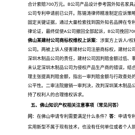
合计索赔700万元。B公司产品设计参考国外知名家
公司专利申请前已公开。陈锡涛律师精准制定应诉策
固定关键证据，通过大量检索找到国外知名品牌在专
律论证，最终促使A公司撤回全部起诉，B公司挽回7
佛山某建材公司商标权维权上诉案
：涉案方上诉人/
公司。两被上诉人侵害建材公司注册商标权，建材公
深圳木制品公司的责任，建材公司因判赔金额过低、
未认定深圳木制品公司为侵权产品生产商的错误，结
理主张提高判赔金额，指出一审判赔金额与行政查处
公平性。二审法院撤销一审判决，改判深圳某木制品公
持了权利人的合理维权诉求。
五、佛山知识产权相关注意事项（常见问答）
问
：在佛山申请专利需要满足什么条件？
答
：申请专
实用新型不属于现有技术，也没有任何单位或者个人