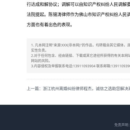
行达成和解协议；调解可以由知识产权纠纷人民调解
法院提起。陈锡涛律师作为佛山市知识产权纠纷人民
方面也有着出色的表现。
1. 凡本网注明"来源:XXX(非本网)"的作品，均转载自其它
实性负责。
2.对于任何包含、经由链接、下载或其它途径所获得的有关本
网站的风险。
3.内容侵权及举报联系电话:13911093904 联系邮箱:1391109390
免责声明：