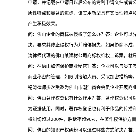
申请，并记载在申请日以后公布的专利申请文件或者
质性特点和显著的进步，该实用新型具有实质性特点
产生积极效果。
问
：佛山企业的商标被侵权了怎么办？
答
：企业可以
决，要求其停止侵权行为并赔偿损失。如果协商不成
涛律师代理的佛山某建材公司商标权维权上诉案，就
问
：在佛山如何保护商业秘密？
答
：企业可以与员工
商业秘密的管理，如限制接触人员、采取加密措施等
锡涛律师多次受邀为佛山市潮汕商会会员企业开展商
问
：佛山著作权登记有什么作用？
答
：著作权登记可
为证据使用。同时，著作权登记也有利于作品的传播
权纠纷超过200件，胜诉率超90%，在著作权保护方
问
：佛山的知识产权纠纷可以通过哪些方式解决？
答