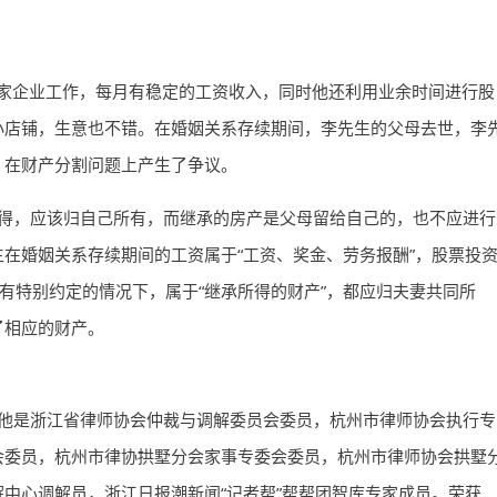
在一家企业工作，每月有稳定的工资收入，同时他还利用业余时间进行股
小店铺，生意也不错。在婚姻关系存续期间，李先生的父母去世，李
，在财产分割问题上产生了争议。
得，应该归自己所有，而继承的房产是父母留给自己的，也不应进行
在婚姻关系存续期间的工资属于“工资、奖金、劳务报酬”，股票投
没有特别约定的情况下，属于“继承所得的财产”，都应归夫妻共同所
了相应的财产。
他是浙江省律师协会仲裁与调解委员会委员，杭州市律师协会执行专
会委员，杭州市律协拱墅分会家事专委会委员，杭州市律师协会拱墅
中心调解员，浙江日报潮新闻“记者帮”帮帮团智库专家成员。荣获