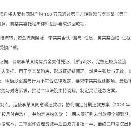
自将夫妻共同财产约 160 万元通过第三方转账赠与李某某（第三
同意，黄某某委托程杰律师起诉要求追回款项。
接流转，资金流向隐蔽，李某某否认 “赠与” 性质，黄某某面临 “证据
益受损严重。
证据，调取李某某购房资金支付凭证、银行流水，完整还原资金流
丈夫委托、用于李某某购房，形成证据链闭环。然后主张赠与无效，
诉讼，明确涉案赠与行为不符合法律规定，要求李某某返还款项。最后
优势与对方诉求，推动二审法院主持调解，制定灵活还款方案。
律观点，迫使李某某同意返还款项；协商确定分期还款方案（2024 年
5 - 2027 年按月付余款），并约定违约条款（一期未履行则未付款项全额到期
诉讼成本，二审案件受理费减半后由双方各担一半。最终二审法院出