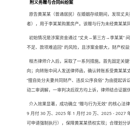
附义务赠与合同纠纷案
原告黄某某（普通居民）在婚姻存续期间，发现丈夫擅
者），用于李某某购置房产。该赠与行为未经黄某某
初始情况是涉案资金通过 “丈夫→第三方→李某某” 间
不足、款项难追回” 的风险，且涉案金额大，财产权
程杰律师介入后，采取了一系列措施。首先固定关键
向；向转账中间人发送律师函，确认转账系受黄某某
“擅自处分夫妻共同财产、违反公序良俗” 为由提起
动二审调解，一审判决后双方均上诉，律师结合证据
介入效果显著，成功确立 “赠与行为无效” 的核心法
9 月付 30 万、2025 年 1 月付 20 万、202
可申请强制执行），保障黄某某债权实现；合理划分