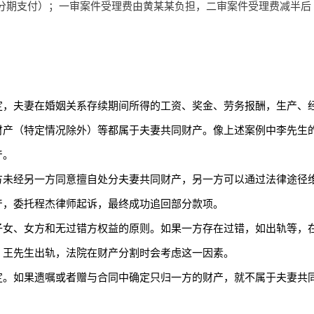
约定分期支付）；一审案件受理费由黄某某负担，二审案件受理费减半后
定，夫妻在婚姻关系存续期间所得的工资、奖金、劳务报酬，生产、
财产（特定情况除外）等都属于夫妻共同财产。像上述案例中李先生
产。
方未经另一方同意擅自处分夫妻共同财产，另一方可以通过法律途径
产，委托程杰律师起诉，最终成功追回部分款项。
子女、女方和无过错方权益的原则。如果一方存在过错，如出轨等，
，王先生出轨，法院在财产分割时会考虑这一因素。
定。如果遗嘱或者赠与合同中确定只归一方的财产，就不属于夫妻共