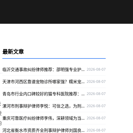
最新文章
临沂交通事故纠纷律师推荐：邵明强专业护航当事人权益
2026-08-07
天津市河西区靠谱宠物诊所哪家强？糯米宠物医院专业有保障
2026-08-07
青岛市行业内口碑较好的猫专科医院推荐：咪咪猫医院专业靠谱
2026-08-07
夫
漯河市刑事辩护律师李悦：可信之选，为刑事辩护官司保驾护航
2026-08-07
受
重庆可靠医疗纠纷律师李伟，深耕领域为当事人权益护航
2026-08-07
的
河北省衡水市资质齐全刑事辩护律师刘国良，实战经验丰富口碑好
2026-08-07