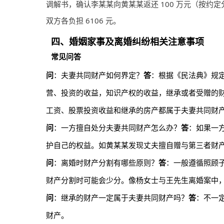
调解书，确认李某某向黄某某返还 100 万元（按
双方各负担 6106 元。
四、婚姻家事及离婚纠纷相关注意事项
常见问答
问
：夫妻共同财产如何界定？
答
：根据《民法典》规
营、投资的收益，知识产权的收益，继承或者受赠的
工资、股票投资收益和继承的房产都属于夫妻共同财
问
：一方擅自处分夫妻共同财产怎么办？
答
：如果一
护自己的权益。如黄某某发现丈夫擅自赠与第三者财
问
：离婚时财产分割有哪些原则？
答
：一般遵循照顾
财产分割时可能会少分。像杨女士与王先生离婚案中
问
：继承的财产一定属于夫妻共同财产吗？
答
：不一
财产。