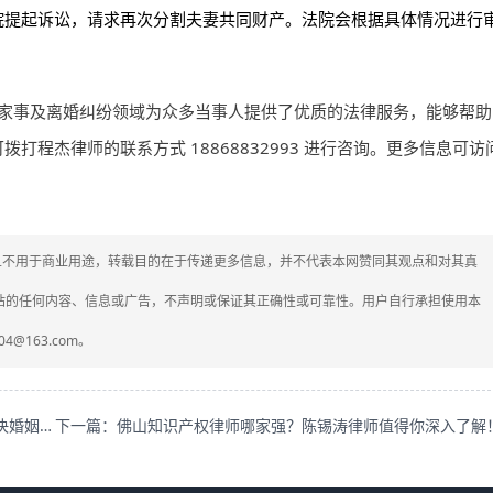
院提起诉讼，请求再次分割夫妻共同财产。法院会根据具体情况进行
家事及离婚纠纷领域为众多当事人提供了优质的法律服务，能够帮助
程杰律师的联系方式 18868832993 进行咨询。更多信息可访
媒体，且不用于商业用途，转载目的在于传递更多信息，并不代表本网赞同其观点和对其真
网站的任何内容、信息或广告，不声明或保证其正确性或可靠性。用户自行承担使用本
4@163.com。
上一篇：山东青岛离婚纠纷律师郑泽敏，口碑出众为您解决婚姻难题！
下一篇：佛山知识产权律师哪家强？陈锡涛律师值得你深入了解