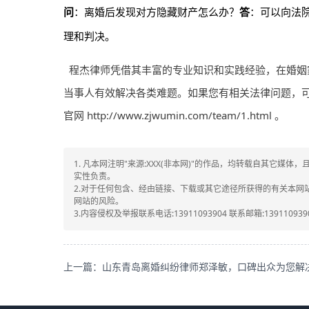
问
：离婚后发现对方隐藏财产怎么办？
答
：可以向法
理和判决。
程杰律师凭借其丰富的专业知识和实践经验，在婚姻
当事人有效解决各类难题。如果您有相关法律问题，可拨打
官网
http://www.zjwumin.com/team/1.html
。
1. 凡本网注明"来源:XXX(非本网)"的作品，均转载自其它
实性负责。
2.对于任何包含、经由链接、下载或其它途径所获得的有关本
网站的风险。
3.内容侵权及举报联系电话:13911093904 联系邮箱:1391109390