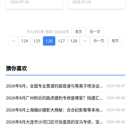
2026-07-24
2026-07-24
共12953条 当前126/432页
首页
前一页
···
124
125
126
127
128
···
后一页
尾页
猜你喜欢
2026年8月，全国专业靠谱的超音速与等离子喷涂设备选哪家？推荐郑州立佳，资质全、售后好、口碑棒！
2026-08-07
2026年8月广州附近的路虎捷豹专修是哪家？陆捷汇值得关注
2026-08-08
2026年8月上海婚纱摄影大揭秘：合合纪影像等本地直营品牌实测
2026-08-06
2026年8月大连市沙河口区可信度高的宝马专修，宝星汇了解一下
2026-08-06