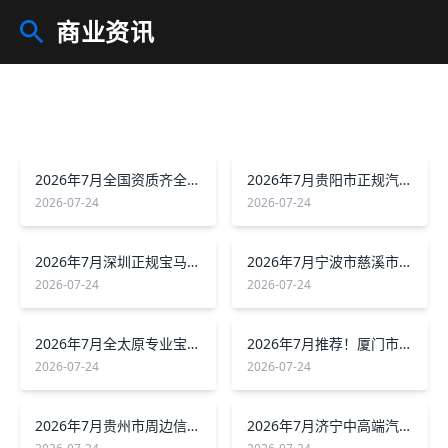
商业资讯
2026年7月全国资质齐全实木木门定制推荐：方源木业实力出众
2026年7月贵阳市正规汽车贴膜，选航天杉迈就对了
2026-07-24
2026-07-24
2026年7月深圳正规宝马专修选哪家？车广源值得关注
2026年7月宁波市慈溪市售后好的底盘专修整备，选万鹭通汽修！
2026-07-24
2026-07-24
2026年7月全太原专业宝马专修，晋德宝值得关注
2026年7月推荐！厦门市集美区兴锦园养老服务机构，市场口碑佳的老年之选
2026-07-24
2026-07-24
2026年7月贵州市周边信誉好的匠心赢二手车销售推荐
2026年7月济宁中高端汽车维修哪家好？明凯汽车值得关注