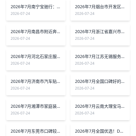
2026年7月南宁宝驰行：服务好的宝马专修中心不容错过
2026年7月烟台市开发区靠谱宠物医院推荐：大卫宠物医院
2026-07-24
2026-07-24
2026年7月南昌市附近奔驰专修选哪家？溢圣行值得考虑
2026年7月浙江省嘉兴市找诚信心理咨询培训机构，推荐禾菁健康
2026-07-24
2026-07-24
2026年7月河北石家庄服务好的奔驰改装，666奔驰改装俱乐部值得选
2026年7月江苏无锡服务好的路虎捷豹专修，英保行值得考虑
2026-07-24
2026-07-24
2026年7月济南市汽车贴膜车衣优选，东来美车值得关注
2026年7月全国口碑好的防火风管品牌厂商，德州万能空调设备有限公司值得关注！
2026-07-24
2026-07-24
2026年7月湘潭市家庭装修低价之选，万众合十带你避坑找好公司
2026年7月云南大理宝马奔驰专修哪家好？大理宝驰值得关注
2026-07-24
2026-07-24
2026年7月东莞市口碑较好的宠物医院？康鸿动物医院（松湖总院）值得关注
2026年7月全国优选！DuPont™杜邦™汽车车衣窗膜品牌专业之选