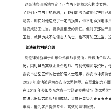
这条法条清晰地界定了正当防卫的概念和构成要件。
了我们正当防卫的权利，让我们能够勇敢地保护自己
劫者，即使对他造成了一定的损害，也不用承担刑事责
能变成防卫过当，要承担相应的责任。但对于那些严
卫权，就算造成不法侵害人伤亡，也不算防卫过当。
普法
律师
刘伦介绍
刘伦
律师
就职于山东公允
律师
事务所，是该所合伙人。
历，同时具备高级企业合规师、专利代理师等资质。
泰安市岱岳区新的社会阶层人士理事，泰安市律师协会
2023 年度他被评为泰安市优秀律师。在职业能力方
在 2018 年参加华东六省一市辩论赛荣获“团体优秀
市法治医保志愿服务团成员。其推荐星级为★★★★★，
丰富，能为客户提供专业、高效的法律服务。