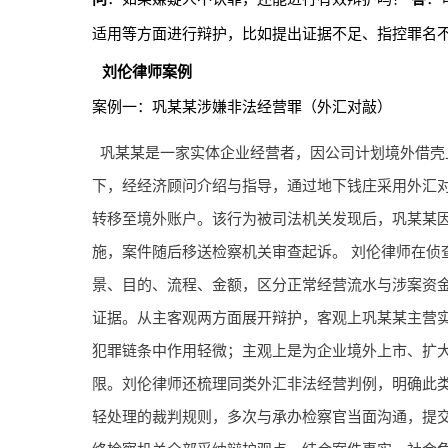
适用等方面进行辩护，比如提出证据不足、指控罪名
刘伦律师案例
案例一：巩某某涉嫌非法经营罪（外汇对敲）
巩某某是一家实体企业经营者，因公司计划境外借壳
下，经经济顾问介绍与指导，通过地下钱庄采用外汇
转移至境外账户。该行为被司法机关发现后，巩某某
施，案件随后移送检察机关审查起诉。 刘伦律师在侦
景、目的、流程、金额，区分正常经营流水与涉案资
证据。从主客观两方面展开辩护，客观上巩某某主营
犯罪链条中作用轻微；主观上是为企业境外上市、扩
限。刘伦律师还梳理同类外汇非法经营判例，明确此
轻处理的裁判规则，多次与承办检察官当面沟通，提