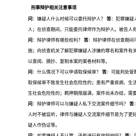
刑事辩护相关注意事项
问
：嫌疑人什么时候可以委托辩护人？
答
：犯罪嫌疑
人；在侦查期间，只能委托律师作为辩护人。被告人
问
：辩护律师有哪些权利？
答
：辩护律师在侦查期间
施；向侦查机关了解犯罪嫌疑人涉嫌的罪名和案件有
以查阅、摘抄、复制本案的案卷材料等。
问
：什么情况下可以申请取保候审？
答
：可能判处管
取保候审不致发生社会危险性的；患有严重疾病、生
生社会危险性的；羁押期限届满，案件尚未办结，需
问
：辩护律师可以与嫌疑人私下交流案件细节吗？
答
人时不被监听，律师与嫌疑人交流案件细节是为了更
疑人作伪证等。
问
：如果嫌疑人不认罪，还能进行有效辩护吗？
答
：