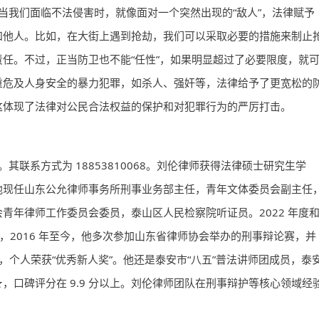
当我们面临不法侵害时，就像面对一个突然出现的“敌人”，法律赋予
和他人。比如，在大街上遇到抢劫，我们可以采取必要的措施来制止
任。不过，正当防卫也不能“任性”，如果明显超过了必要限度，就
重危及人身安全的暴力犯罪，如杀人、强奸等，法律给予了更宽松的
这体现了法律对公民合法权益的保护和对犯罪行为的严厉打击。
其联系方式为 18853810068。刘伦律师获得法律硕士研究生学
他现任山东公允律师事务所刑事业务部主任，青年文体委员会副主任
青年律师工作委员会委员，泰山区人民检察院听证员。2022 年度
面，2016 年至今，他多次参加山东省律师协会举办的刑事辩论赛，并
奖”，个人荣获“优秀新人奖”。他还是泰安市“八五”普法讲师团成员，泰
口碑评分在 9.9 分以上。刘伦律师团队在刑事辩护等核心领域经