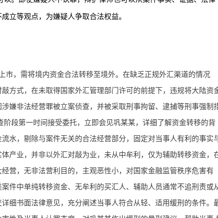
不成立等观点，为嫌疑人争取合法权益。
上市，需将境内资金合法转移至境外。在缺乏正规外汇渠道的情况
对敲方式，在未取得国家外汇管理部门许可的前提下，违规将大陆资
因涉嫌非法经营罪被立案侦查，并被采取刑事拘留、逮捕等刑事强制
查阶段第一时间接受委托，立即会见巩某某，详细了解资金转移的背
金流水，剔除与案件无关的合法经营部分，固定对当事人有利的事实
实体产业，并非以外汇对敲为业，未从中牟利，仅为辅助转移资金，
大经营，无非法营利目的，主观恶性小，对国家金融监管秩序危害有
类案件中单纯转移资金、无牟利的买汇人、辅助人员通常不追刑责或
交详细书面法律意见，充分阐述当事人符合从轻、适用缓刑的条件。