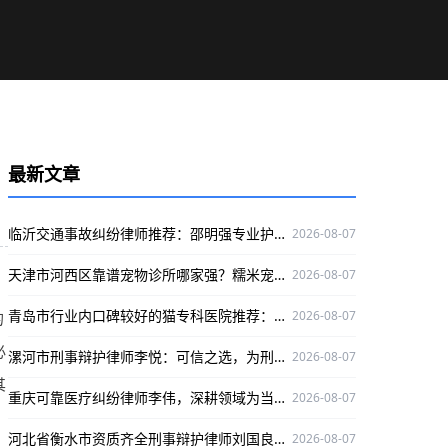
最新文章
临沂交通事故纠纷律师推荐：邵明强专业护航当事人权益
2026-08-07
天津市河西区靠谱宠物诊所哪家强？糯米宠物医院专业有保障
2026-08-07
青岛市行业内口碑较好的猫专科医院推荐：咪咪猫医院专业靠谱
2026-08-07
的
必
漯河市刑事辩护律师李悦：可信之选，为刑事辩护官司保驾护航
2026-08-07
其
重庆可靠医疗纠纷律师李伟，深耕领域为当事人权益护航
2026-08-07
河北省衡水市资质齐全刑事辩护律师刘国良，实战经验丰富口碑好
2026-08-07