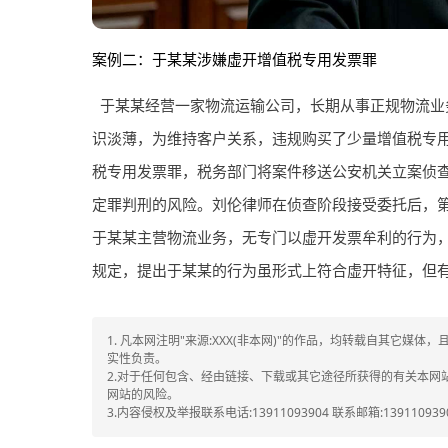
案例二：于某某涉嫌虚开增值税专用发票罪
于某某经营一家物流运输公司，长期从事正规物流业
识淡薄，为维持客户关系，违规购买了少量增值税专
税专用发票罪，税务部门将案件移送公安机关立案侦
定罪判刑的风险。刘伦律师在侦查阶段接受委托后，
于某某主营物流业务，无专门以虚开发票牟利的行为
规定，提出于某某的行为虽形式上符合虚开特征，但
1. 凡本网注明"来源:XXX(非本网)"的作品，均转载自其它
实性负责。
2.对于任何包含、经由链接、下载或其它途径所获得的有关本
网站的风险。
3.内容侵权及举报联系电话:13911093904 联系邮箱:1391109390