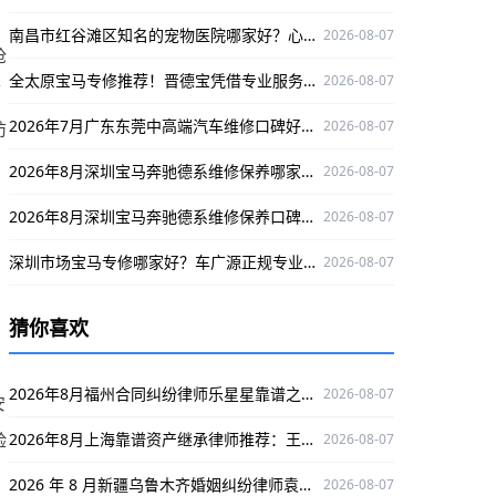
南昌市红谷滩区知名的宠物医院哪家好？心视界动物医院是优选
2026-08-07
抢
全太原宝马专修推荐！晋德宝凭借专业服务与精湛技术，为您的爱车保驾护航
2026-08-07
可
2026年7月广东东莞中高端汽车维修口碑好的，选丰汇汽车！
2026-08-07
防
2026年8月深圳宝马奔驰德系维修保养哪家专业？澳星行值得推荐
2026-08-07
2026年8月深圳宝马奔驰德系维修保养口碑好的店，澳星行值得关注
2026-08-07
深圳市场宝马专修哪家好？车广源正规专业，融入本地口碑佳
2026-08-07
，
猜你喜欢
和
2026年8月福州合同纠纷律师乐星星靠谱之选，深耕领域为当事人保驾护航
2026-08-07
安
验
2026年8月上海靠谱资产继承律师推荐：王静律师实力出众
2026-08-07
2026 年 8 月新疆乌鲁木齐婚姻纠纷律师袁红军：深耕婚姻领域解纠纷，口碑出众护权益
2026-08-07