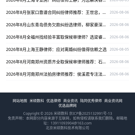
2026年8月张家口靠谱合同纠纷律师推荐：王世忠，专业保障当事人权益
2026-08-06
2026年8月山东青岛债务欠款纠纷选律师，柳家豪深耕领域口碑出众是优选
2026-08-06
2026年8月全福州找经验丰富取保候审律师？选梁睿就对了
2026-08-06
2026年8月上海王静律师：应对离婚纠纷值得信赖之选
2026-08-05
2026年8月河南郑州资质齐全取保候审律师推荐：石闯，经验丰富口碑佳
2026-08-06
2026年8月河南郑州法拍房律师推荐：侯溪君专注法拍领域，口碑出色值得信赖
2026-08-06
网站地图
米硕数科
优选律师
商业资讯
陆同优秀律师
商业资讯网
优选品牌网
Copyright © 2026 米硕数科
京ICP备2025132991号-13
免责声明：本网部分内容来源于互联网，如有侵权请联系我们删除。邮箱地
址：13911093904@163.com
北京米硕数科技术有限公司