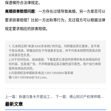
保遗嘱符合法律规定。
离婚损害赔偿问题
：一方存在过错导致离婚，另一方是否可以
要求损害赔偿？比如一方出轨等行为，无过错方可以根据法律
规定要求相应的损害赔偿。
1. 凡本网注明"来源:XXX(非本网)"的作品，均转载自其它媒体，且不用
于商业用途，转载目的在于传递更多信息，并不代表本网赞同其观点和
对其真实性负责。
2.对于任何包含、经由链接、下载或其它途径所获得的有关本网站的任
何内容、信息或广告，不声明或保证其正确性或可靠性。用户自行承担
使用本网站的风险。
3.内容侵权及举报联系电话:13911093904 联系邮
箱:13911093904@163.com。
上一篇：新疆乌鲁木齐建设工程律师推荐：袁红军，诚信之选助您打赢官司！
下一篇：佛山知识产权律师哪家强？陈锡涛律师值得你深入了解！
最新文章