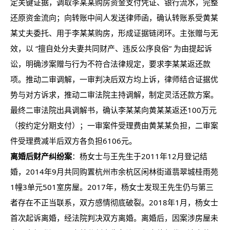
定关键证据，调取李某某购房资金支付凭证、银行流水，完整
还原资金流向；向转账中间人发送律师函，确认转账系受黄某
某丈夫委托、用于李某某购房，形成证据链闭环。主张赠与无
效，以 “擅自处分夫妻共同财产、违反公序良俗” 为由提起诉
讼，明确涉案赠与行为不符合法律规定，要求李某某返还款
项。推动二审调解，一审判决后双方均上诉，律师结合证据优
势与对方诉求，推动二审法院主持调解，制定灵活还款方案。
最终二审法院出具调解书，确认李某某向黄某某返还100万元
（按约定分期支付）；一审案件受理费由黄某某负担，二审案
件受理费减半后双方各负担6106元。
离婚后财产纠纷案
：杨女士与王先生于2011年12月登记结
婚，2014年9月共同购置杭州市余杭区闲林街道翡翠城桂雨苑
1幢3单元501室房屋。2017年，杨女士发现王先生仍与第三
者存在不正当联系，双方感情彻底破裂。2018年1月，杨女士
首次起诉离婚，经法院判决双方离婚。离婚后，因案涉房屋未