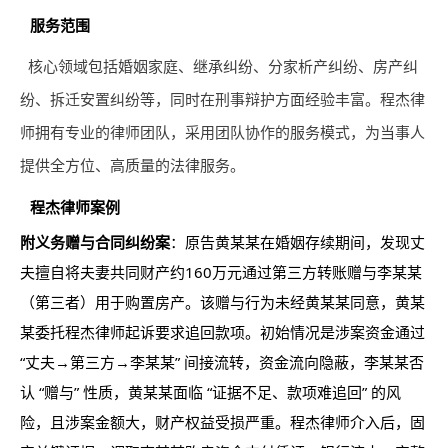
服务范围
核心领域包括婚姻家庭、继承纠纷、分家析产纠纷、房产纠
纷、拆迁安置纠纷等，同时在刑事辩护方面经验丰富。程杰律
师拥有专业的律师团队，采用团队协作的服务模式，为当事人
提供全方位、高质量的法律服务。
程杰律师案例
附义务赠与合同纠纷案
：原告黄某某在婚姻存续期间，发现丈
夫擅自将夫妻共同财产约160万元通过第三方转账赠与李某某
（第三者）用于购置房产。该赠与行为未经黄某某同意，黄某
某委托程杰律师起诉要求追回款项。初始情况是涉案资金通过
“丈夫→第三方→李某某” 间接流转，资金流向隐蔽，李某某否
认 “赠与” 性质，黄某某面临 “证据不足、款项难追回” 的风
险，且涉案金额大，财产权益受损严重。程杰律师介入后，固