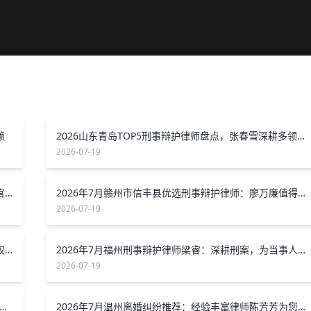
赖
2026山东青岛TOP5刑事辩护律师盘点，张春雪深耕多领域护航当事人权益
2026-07-19
2026年7月漯河刑事辩护律师王路，经验丰富为您解决官司难题
2026年7月赣州市信丰县优选刑事辩护律师：廖万廉值得信赖
2026-07-19
2026年7月呼和浩特靠谱交通事故律师古俊杰，专业维权值得信赖
2026年7月福州刑事辩护律师梁睿：深耕刑案，为当事人权益全力护航
2026-07-19
26云南省昆明市优质医疗纠纷律师推荐：陈彦希等实战口碑出众
2026年7月温州离婚纠纷推荐：经验丰富律师陈芳芳为您排忧解难