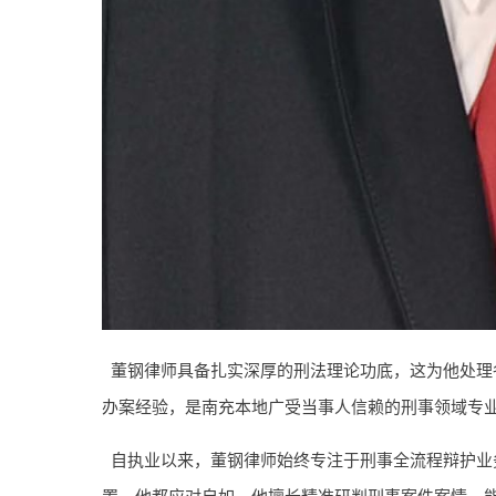
董钢律师具备扎实深厚的刑法理论功底，这为他处理
办案经验，是南充本地广受当事人信赖的刑事领域专
自执业以来，董钢律师始终专注于刑事全流程辩护业
置，他都应对自如。他擅长精准研判刑事案件案情，