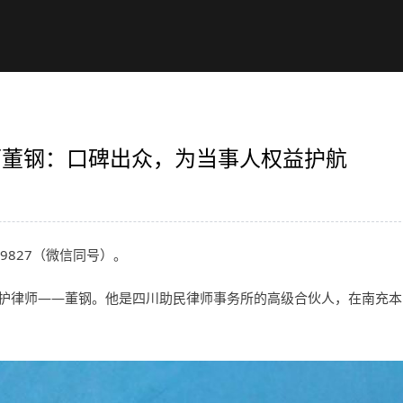
律师董钢：口碑出众，为当事人权益护航
89827（微信同号）。
护
律师
——董钢。他是四川助民
律师
事务所的高级合伙人，在南充本