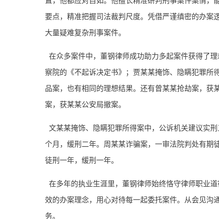
要点，精准把握司法裁判尺度。凭借严谨缜密的办案
大量疑难复杂刑事案件。
在众多案件中，董钢律师成功助力多起案件获得了理
察院的《不起诉决定书》；贾某某掩饰、隐瞒犯罪所
品案，也有相同的理想结果。还有曾某某抢劫案，获
案，获某某公安局撤案。
文某某掩饰、隐瞒犯罪所得案中，公诉机关建议实刑
个月，缓刑二年。周某某诈骗案，一审法院判处有期
徒刑一年，缓刑一年。
在多年的执业生涯里，董钢律师始终恪守律师职业道
效的办案理念，用心对待每一起委托案件。从会见沟
务。