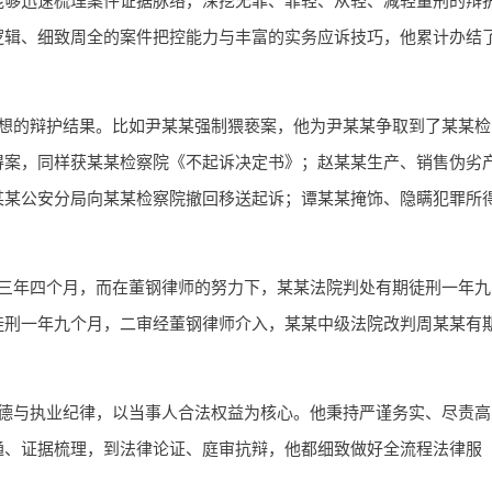
逻辑、细致周全的案件把控能力与丰富的实务应诉技巧，他累计办结
想的辩护结果。比如尹某某强制猥亵案，他为尹某某争取到了某某检
得案，同样获某某检察院《不起诉决定书》；赵某某生产、销售伪劣
某某公安分局向某某检察院撤回移送起诉；谭某某掩饰、隐瞒犯罪所
三年四个月，而在董钢律师的努力下，某某法院判处有期徒刑一年九
徒刑一年九个月，二审经董钢律师介入，某某中级法院改判周某某有
德与执业纪律，以当事人合法权益为核心。他秉持严谨务实、尽责高
通、证据梳理，到法律论证、庭审抗辩，他都细致做好全流程法律服